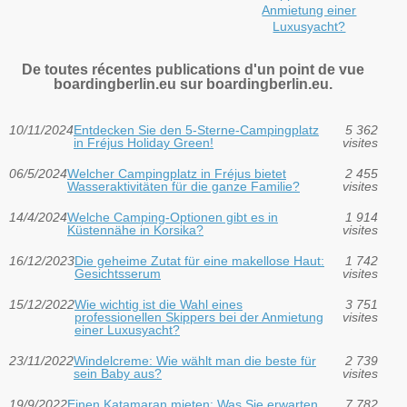
Anmietung einer
Luxusyacht?
De toutes récentes publications d'un point de vue
boardingberlin.eu sur boardingberlin.eu.
10/11/2024
Entdecken Sie den 5-Sterne-Campingplatz
5 362
in Fréjus Holiday Green!
visites
06/5/2024
Welcher Campingplatz in Fréjus bietet
2 455
Wasseraktivitäten für die ganze Familie?
visites
14/4/2024
Welche Camping-Optionen gibt es in
1 914
Küstennähe in Korsika?
visites
16/12/2023
Die geheime Zutat für eine makellose Haut:
1 742
Gesichtsserum
visites
15/12/2022
Wie wichtig ist die Wahl eines
3 751
professionellen Skippers bei der Anmietung
visites
einer Luxusyacht?
23/11/2022
Windelcreme: Wie wählt man die beste für
2 739
sein Baby aus?
visites
19/9/2022
Einen Katamaran mieten: Was Sie erwarten
7 782