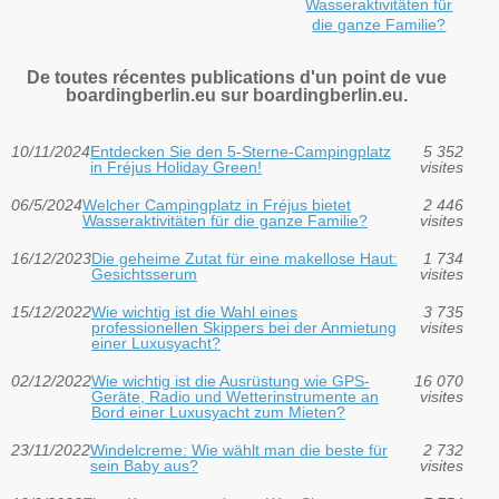
Wasseraktivitäten für
die ganze Familie?
De toutes récentes publications d'un point de vue
boardingberlin.eu sur boardingberlin.eu.
10/11/2024
Entdecken Sie den 5-Sterne-Campingplatz
5 352
in Fréjus Holiday Green!
visites
06/5/2024
Welcher Campingplatz in Fréjus bietet
2 446
Wasseraktivitäten für die ganze Familie?
visites
16/12/2023
Die geheime Zutat für eine makellose Haut:
1 734
Gesichtsserum
visites
15/12/2022
Wie wichtig ist die Wahl eines
3 735
professionellen Skippers bei der Anmietung
visites
einer Luxusyacht?
02/12/2022
Wie wichtig ist die Ausrüstung wie GPS-
16 070
Geräte, Radio und Wetterinstrumente an
visites
Bord einer Luxusyacht zum Mieten?
23/11/2022
Windelcreme: Wie wählt man die beste für
2 732
sein Baby aus?
visites